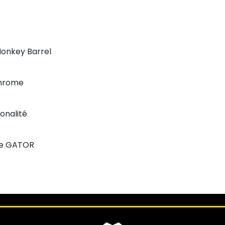
onkey Barrel
Chrome
tonalité
ase GATOR