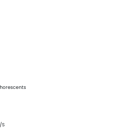
horescents
L/S