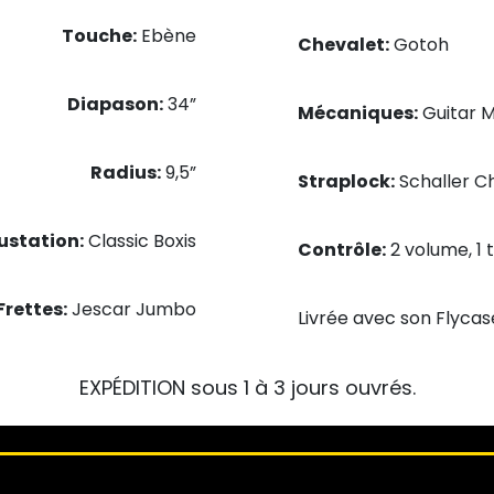
Touche:
Ebène
Chevalet:
Gotoh
Diapason:
34”
Mécaniques:
Guitar M
Radius:
9,5”
Straplock:
Schaller 
ustation:
Classic Boxis
Contrôle:
2 volume, 1 
Frettes:
Jescar Jumbo
Livrée avec son Flyc
EXPÉDITION sous 1 à 3 jours ouvrés.